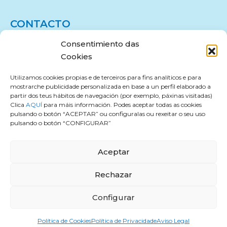
CONTACTO
Consentimiento das
Avda. Ourense s/n
Cookies
986 88 03 00
alcaldia@concellodemarin.es
Utilizamos cookies propias e de terceiros para fins analíticos e para
mostrarche publicidade personalizada en base a un perfil elaborado a
partir dos teus hábitos de navegación (por exemplo, páxinas visitadas)
Clica
AQUÍ
para máis información. Podes aceptar todas as cookies
pulsando o botón “ACEPTAR” ou configuralas ou rexeitar o seu uso
pulsando o botón “CONFIGURAR”
2026 Concello de Marín. Todos los derechos
reservados
Aceptar
Rechazar
Aviso Legal
Política de Privacidade
Configurar
Protección de datos
Política de Cookies
Política de Cookies
Política de Privacidade
Aviso Legal