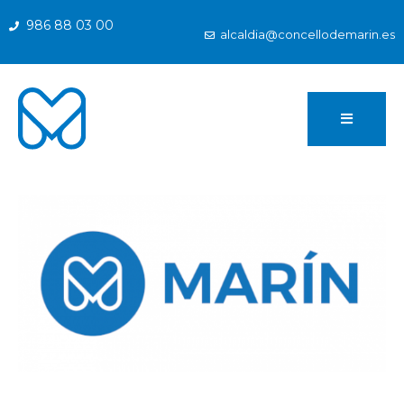
986 88 03 00
alcaldia@concellodemarin.es